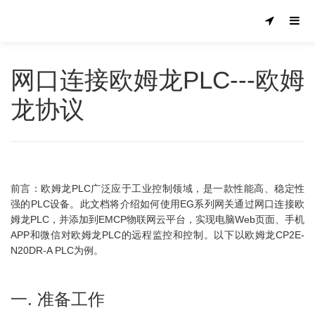
网口连接欧姆龙PLC---欧姆
龙协议
前言：欧姆龙PLC广泛应于工业控制领域，是一款性能高、稳定性
强的PLC设备。此文档将介绍如何使用EG系列网关通过网口连接欧
姆龙PLC，并添加到EMCP物联网云平台，实现电脑Web页面、手机
APP和微信对欧姆龙PLC的远程监控和控制。以下以欧姆龙CP2E-
N20DR-A PLC为例。
一. 准备工作