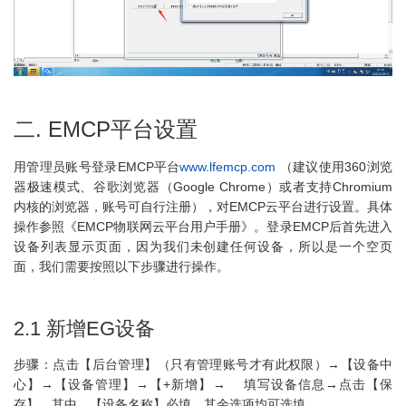
二. EMCP平台设置
用管理员账号登录EMCP平台
www.lfemcp.com
（建议使用360浏览
器极速模式、谷歌浏览器（Google Chrome）或者支持Chromium
内核的浏览器，账号可自行注册），对EMCP云平台进行设置。具体
操作参照《EMCP物联网云平台用户手册》。登录EMCP后首先进入
设备列表显示页面，因为我们未创建任何设备，所以是一个空页
面，我们需要按照以下步骤进行操作。
2.1 新增EG设备
步骤：点击【后台管理】（只有管理账号才有此权限）→【设备中
心】→【设备管理】→【+新增】→ 填写设备信息→点击【保
存】。其中，【设备名称】必填，其余选项均可选填。