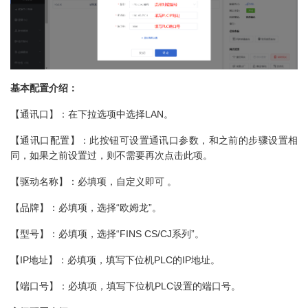
基本配置介绍：
【通讯口】：在下拉选项中选择LAN。
【通讯口配置】：此按钮可设置通讯口参数，和之前的步骤设置相
同，如果之前设置过，则不需要再次点击此项。
【驱动名称】：必填项，自定义即可 。
【品牌】：必填项，选择“欧姆龙”。
【型号】：必填项，选择“FINS CS/CJ系列”。
【IP地址】：必填项，填写下位机PLC的IP地址。
【端口号】：必填项，填写下位机PLC设置的端口号。