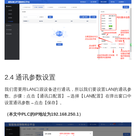
2.4 通讯参数设置
我们需要用LAN口跟设备进行通讯，所以我们要设置LAN的通讯参
数。步骤：点击【通讯口配置】→选择【LAN配置】在弹出窗口中
设置通讯参数→点击【保存】。
（本文中PLC的IP地址为192.168.250.1）