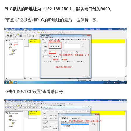
PLC默认的IP地址为：192.168.250.1，默认端口号为9600。
“节点号”必须要和PLC的IP地址的最后一位保持一致。
点击“FINS/TCP设置”查看端口号：