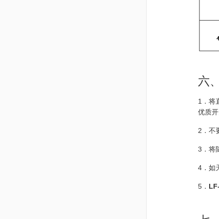
六
1．将
优质开
2．不
3．将
4．如
5．
LF