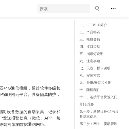
一、LF-BS10简介
二、产品特点
三、规格参数
四、接口类型
五、指示灯说明
六、注意事项
七、天线、插卡说明
八、安装方式
九、外形/安装尺寸图
理器+4G通信模组，通过软件多级检
十、随机配件
MCP物联网云平台。具备隔离防护，
十一、连接平台快速入门
开始/准备
在边缘端对设备数据的自动采集、记录和
第一步：新建设备-填写设
备基本信息
户发送报警信息（微信、APP、短
第二步：网关、驱动管理
松创建可靠的数据通信网络。