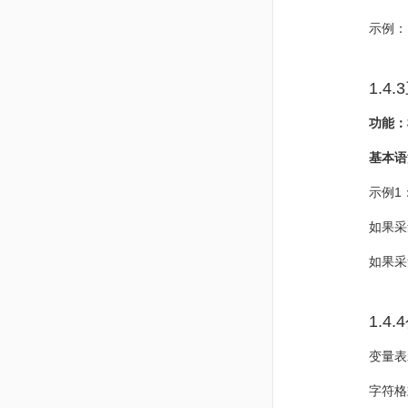
示例：Ma
1.4
功能：
基本语
示例1：X
如果采集
如果采集
1.4
变量表
字符格