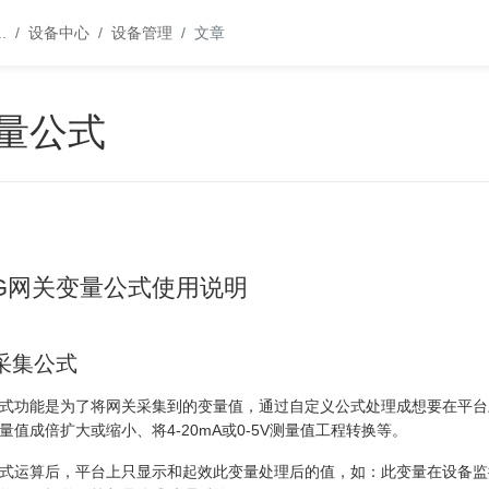
..
设备中心
设备管理
文章
量公式
EG网关变量公式使用说明
 采集公式
式功能是为了将网关采集到的变量值，通过自定义公式处理成想要在平台
量值成倍扩大或缩小、将4-20mA或0-5V测量值工程转换等。
式运算后，平台上只显示和起效此变量处理后的值，如：此变量在设备监