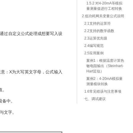
1.5.2 对4-20mA等模拟
量测量值进行工程转换
2.低功耗网关变量公式说明
2.1支持的运算符
2.2支持的数学函数
通过自定义公式处理成想要写入设
2.3运算优先级
2.4编写规范
2.5应用案例
案例1：根据温度计算热
敏电阻输出（Steinhart-
Hart近似）
（注意：X为大写英文字母，公式输入
案例2：4-20mA模拟量
测量模块转换
值。
1.6常见错误与注意事项
七、调试建议
设备中。
与文字。