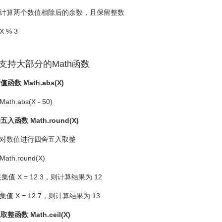
计算两个数值相除后的余数，且保留整数
 % 3
.2支持大部分的Math函数
值函数 Math.abs(X)
th.abs(X - 50)
舍五入函数 Math.round(X)
对数值进行四舍五入取整
th.round(X)
值 X = 12.3，则计算结果为 12
值 X = 12.7，则计算结果为 13
取整函数 Math.ceil(X)