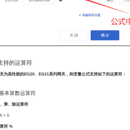
4 支持的运算符
关为高性能的EG20、EG21系列网关，则变量公式支持如下的运算符：
.1基本算数运算符
、乘、除运算符
 + 5
算符 %