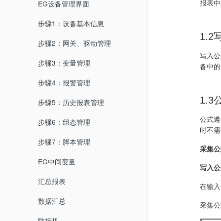
EG设备管理界面
报表中
步骤1：设备基本信息
1.
步骤2：网关、驱动管理
写入公
步骤3：变量管理
备中的
步骤4：报警管理
1.
步骤5：历史报表管理
公式遵
步骤6：组态管理
时不需
步骤7：脚本管理
采集公
EG中间变量
写入公
汇总报表
在输入
数据汇总
采集公式
防拆机